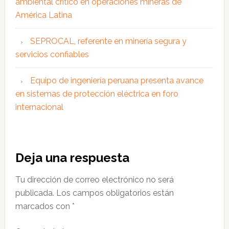
ambiental crítico en operaciones mineras de
América Latina
SEPROCAL, referente en minería segura y
servicios confiables
Equipo de ingeniería peruana presenta avance
en sistemas de protección eléctrica en foro
internacional
Interacciones
Deja una respuesta
con
Tu dirección de correo electrónico no será
los
publicada.
Los campos obligatorios están
lectores
marcados con
*