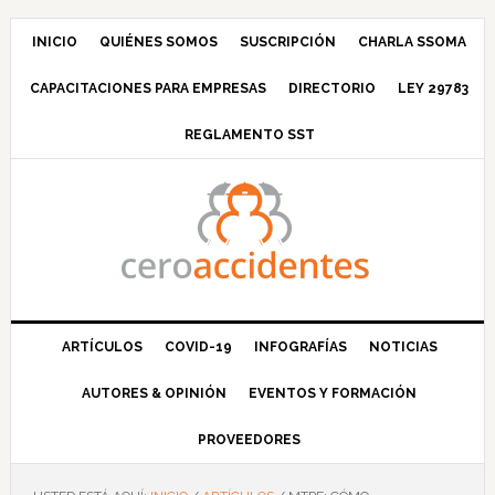
Saltar
Saltar
Saltar
Saltar
a
al
a
al
INICIO
QUIÉNES SOMOS
SUSCRIPCIÓN
CHARLA SSOMA
la
contenido
la
pie
CAPACITACIONES PARA EMPRESAS
DIRECTORIO
LEY 29783
navegación
principal
barra
de
principal
lateral
página
REGLAMENTO SST
principal
ARTÍCULOS
COVID-19
INFOGRAFÍAS
NOTICIAS
AUTORES & OPINIÓN
EVENTOS Y FORMACIÓN
PROVEEDORES