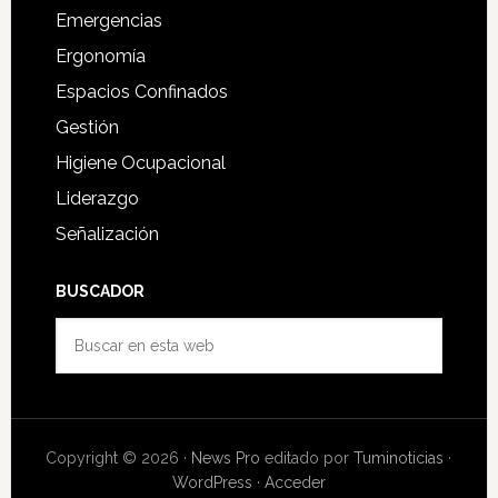
Emergencias
Ergonomía
Espacios Confinados
Gestión
Higiene Ocupacional
Liderazgo
Señalización
BUSCADOR
Buscar
en
esta
web
Copyright © 2026 ·
News Pro
editado por
Tuminoticias
·
WordPress
·
Acceder