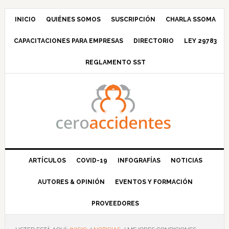
Saltar
Saltar
Saltar
Saltar
a
al
a
al
INICIO
QUIÉNES SOMOS
SUSCRIPCIÓN
CHARLA SSOMA
la
contenido
la
pie
CAPACITACIONES PARA EMPRESAS
DIRECTORIO
LEY 29783
navegación
principal
barra
de
principal
lateral
página
REGLAMENTO SST
principal
ARTÍCULOS
COVID-19
INFOGRAFÍAS
NOTICIAS
AUTORES & OPINIÓN
EVENTOS Y FORMACIÓN
PROVEEDORES