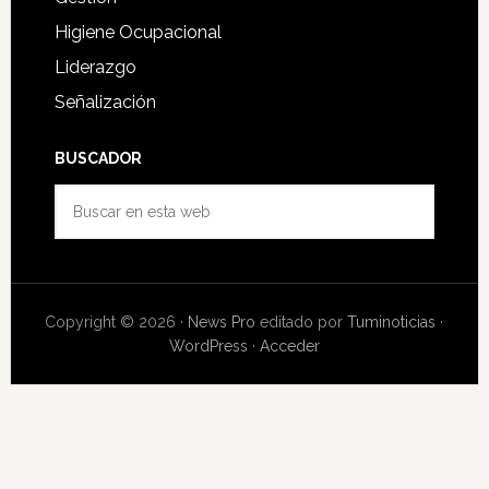
Higiene Ocupacional
Liderazgo
Señalización
BUSCADOR
Buscar
en
esta
web
Copyright © 2026 ·
News Pro
editado por
Tuminoticias
·
WordPress
·
Acceder