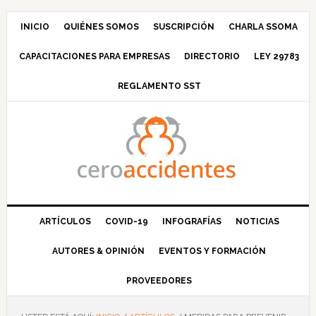
Saltar
Saltar
Saltar
Saltar
a
al
a
al
INICIO
QUIÉNES SOMOS
SUSCRIPCIÓN
CHARLA SSOMA
la
contenido
la
pie
CAPACITACIONES PARA EMPRESAS
DIRECTORIO
LEY 29783
navegación
principal
barra
de
principal
lateral
página
REGLAMENTO SST
principal
ARTÍCULOS
COVID-19
INFOGRAFÍAS
NOTICIAS
AUTORES & OPINIÓN
EVENTOS Y FORMACIÓN
PROVEEDORES