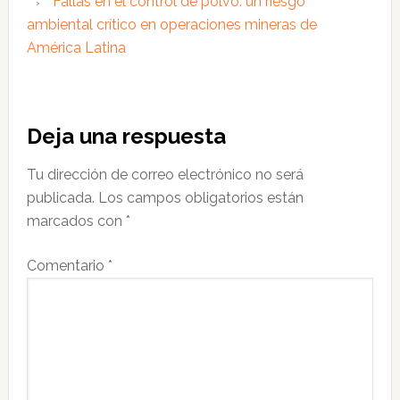
Fallas en el control de polvo: un riesgo
ambiental crítico en operaciones mineras de
América Latina
Interacciones
Deja una respuesta
con
Tu dirección de correo electrónico no será
los
publicada.
Los campos obligatorios están
lectores
marcados con
*
Comentario
*