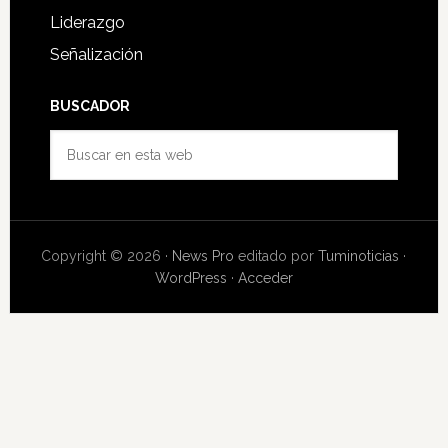
Liderazgo
Señalización
BUSCADOR
Buscar
en
esta
web
Copyright © 2026 ·
News Pro
editado por
Tuminoticias
·
WordPress
·
Acceder