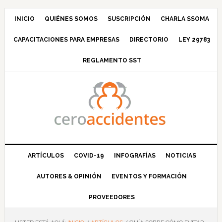
Saltar
Saltar
Saltar
Saltar
a
al
a
al
INICIO
QUIÉNES SOMOS
SUSCRIPCIÓN
CHARLA SSOMA
la
contenido
la
pie
CAPACITACIONES PARA EMPRESAS
DIRECTORIO
LEY 29783
navegación
principal
barra
de
principal
lateral
página
REGLAMENTO SST
principal
ARTÍCULOS
COVID-19
INFOGRAFÍAS
NOTICIAS
AUTORES & OPINIÓN
EVENTOS Y FORMACIÓN
PROVEEDORES