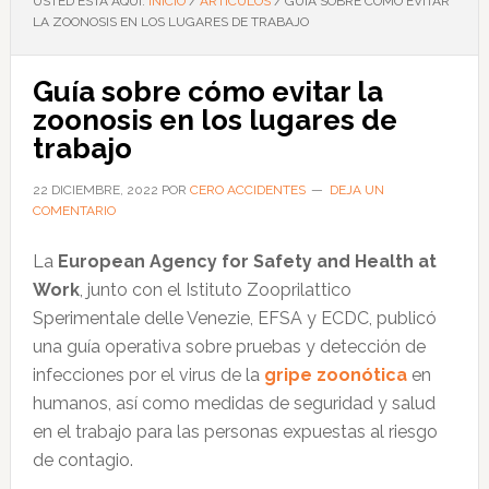
USTED ESTÁ AQUÍ:
INICIO
/
ARTÍCULOS
/
GUÍA SOBRE CÓMO EVITAR
LA ZOONOSIS EN LOS LUGARES DE TRABAJO
Guía sobre cómo evitar la
zoonosis en los lugares de
trabajo
22 DICIEMBRE, 2022
POR
CERO ACCIDENTES
DEJA UN
COMENTARIO
La
European Agency for Safety and Health at
Work
, junto con el Istituto Zooprilattico
Sperimentale delle Venezie, EFSA y ECDC, publicó
una guía operativa sobre pruebas y detección de
infecciones por el virus de la
gripe zoonótica
en
humanos, así como medidas de seguridad y salud
en el trabajo para las personas expuestas al riesgo
de contagio.