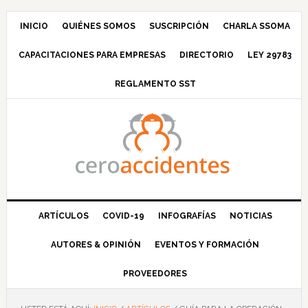
Saltar
Saltar
Saltar
Saltar
a
al
a
al
INICIO
QUIÉNES SOMOS
SUSCRIPCIÓN
CHARLA SSOMA
la
contenido
la
pie
CAPACITACIONES PARA EMPRESAS
DIRECTORIO
LEY 29783
navegación
principal
barra
de
principal
lateral
página
REGLAMENTO SST
principal
ARTÍCULOS
COVID-19
INFOGRAFÍAS
NOTICIAS
AUTORES & OPINIÓN
EVENTOS Y FORMACIÓN
PROVEEDORES