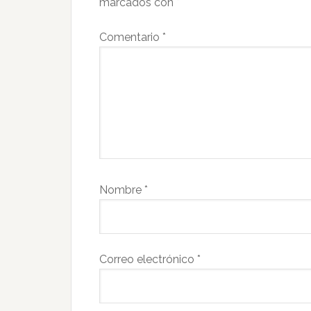
lectores
marcados con
*
Comentario
*
Nombre
*
Correo electrónico
*