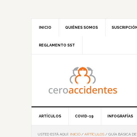
Saltar
Saltar
Saltar
Saltar
a
al
a
al
la
contenido
la
pie
navegación
principal
barra
de
INICIO
QUIÉNES SOMOS
SUSCRIPCIÓ
principal
lateral
página
principal
REGLAMENTO SST
ARTÍCULOS
COVID-19
INFOGRAFÍAS
USTED ESTÁ AQUÍ:
INICIO
/
ARTÍCULOS
/
GUÍA BÁSICA DE