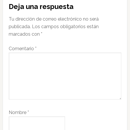
Interacciones
Deja una respuesta
con
Tu dirección de correo electrónico no será
los
publicada.
Los campos obligatorios están
lectores
marcados con
*
Comentario
*
Nombre
*