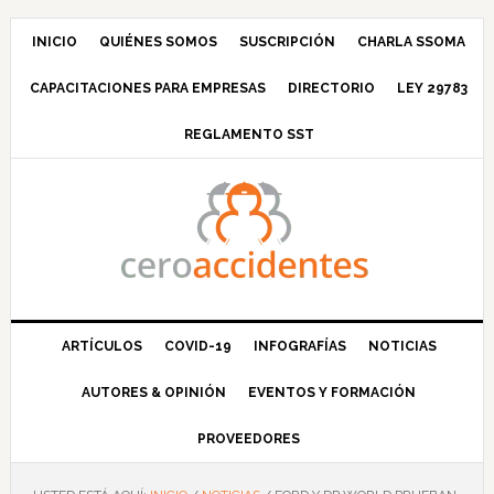
Saltar
Saltar
Saltar
Saltar
a
al
a
al
INICIO
QUIÉNES SOMOS
SUSCRIPCIÓN
CHARLA SSOMA
la
contenido
la
pie
CAPACITACIONES PARA EMPRESAS
DIRECTORIO
LEY 29783
navegación
principal
barra
de
principal
lateral
página
REGLAMENTO SST
principal
ARTÍCULOS
COVID-19
INFOGRAFÍAS
NOTICIAS
AUTORES & OPINIÓN
EVENTOS Y FORMACIÓN
PROVEEDORES