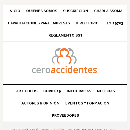
Saltar
Saltar
Saltar
Saltar
a
al
a
al
INICIO
QUIÉNES SOMOS
SUSCRIPCIÓN
CHARLA SSOMA
la
contenido
la
pie
CAPACITACIONES PARA EMPRESAS
DIRECTORIO
LEY 29783
navegación
principal
barra
de
principal
lateral
página
REGLAMENTO SST
principal
ARTÍCULOS
COVID-19
INFOGRAFÍAS
NOTICIAS
AUTORES & OPINIÓN
EVENTOS Y FORMACIÓN
PROVEEDORES