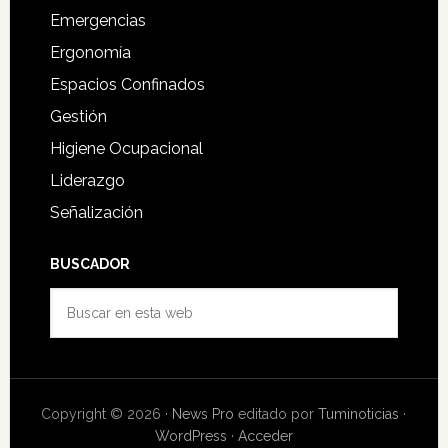
Emergencias
Ergonomía
Espacios Confinados
Gestión
Higiene Ocupacional
Liderazgo
Señalización
BUSCADOR
Buscar
en
esta
web
Copyright © 2026 ·
News Pro
editado por
Tuminoticias
·
WordPress
·
Acceder