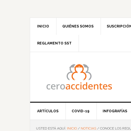
Saltar
Saltar
Saltar
Saltar
a
al
a
al
la
contenido
la
pie
navegación
principal
barra
de
INICIO
QUIÉNES SOMOS
SUSCRIPCIÓ
principal
lateral
página
principal
REGLAMENTO SST
ARTÍCULOS
COVID-19
INFOGRAFÍAS
USTED ESTÁ AQUÍ:
INICIO
/
NOTICIAS
/
CONOCE LOS REQUI