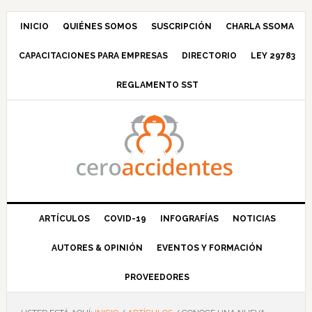
Saltar
Saltar
Saltar
Saltar
a
al
a
al
INICIO
QUIÉNES SOMOS
SUSCRIPCIÓN
CHARLA SSOMA
la
contenido
la
pie
CAPACITACIONES PARA EMPRESAS
DIRECTORIO
LEY 29783
navegación
principal
barra
de
principal
lateral
página
REGLAMENTO SST
principal
ARTÍCULOS
COVID-19
INFOGRAFÍAS
NOTICIAS
AUTORES & OPINIÓN
EVENTOS Y FORMACIÓN
PROVEEDORES