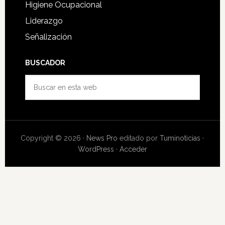
Higiene Ocupacional
Liderazgo
Señalización
BUSCADOR
Buscar
en
esta
web
Copyright © 2026 ·
News Pro
editado por
Tuminoticias
·
WordPress
·
Acceder