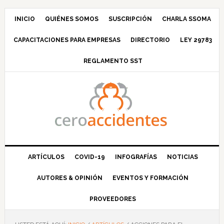
Saltar
Saltar
Saltar
Saltar
a
al
a
al
INICIO
QUIÉNES SOMOS
SUSCRIPCIÓN
CHARLA SSOMA
la
contenido
la
pie
CAPACITACIONES PARA EMPRESAS
DIRECTORIO
LEY 29783
navegación
principal
barra
de
principal
lateral
página
REGLAMENTO SST
principal
ARTÍCULOS
COVID-19
INFOGRAFÍAS
NOTICIAS
AUTORES & OPINIÓN
EVENTOS Y FORMACIÓN
PROVEEDORES