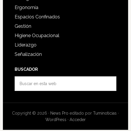
Ergonomía
Espacios Confinados
Gestión
Higiene Ocupacional
Liderazgo
Señalización
BUSCADOR
Buscar
en
esta
web
Copyright © 2026 ·
News Pro
editado por
Tuminoticias
·
WordPress
·
Acceder