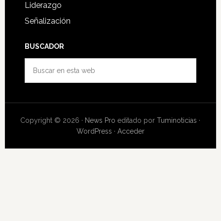
Liderazgo
Señalización
BUSCADOR
Buscar
en
esta
web
Copyright © 2026 ·
News Pro
editado por
Tuminoticias
·
WordPress
·
Acceder