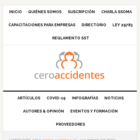
Saltar
Saltar
Saltar
Saltar
a
al
a
al
INICIO
QUIÉNES SOMOS
SUSCRIPCIÓN
CHARLA SSOMA
la
contenido
la
pie
CAPACITACIONES PARA EMPRESAS
DIRECTORIO
LEY 29783
navegación
principal
barra
de
principal
lateral
página
REGLAMENTO SST
principal
ARTÍCULOS
COVID-19
INFOGRAFÍAS
NOTICIAS
AUTORES & OPINIÓN
EVENTOS Y FORMACIÓN
PROVEEDORES