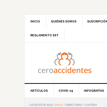
Saltar
Saltar
Saltar
Saltar
a
al
a
al
la
contenido
la
pie
navegación
principal
barra
de
INICIO
QUIÉNES SOMOS
SUSCRIPCIÓ
principal
lateral
página
principal
REGLAMENTO SST
ARTÍCULOS
COVID-19
INFOGRAFÍAS
USTED ESTÁ AQUÍ:
INICIO
/
DIRECTORIO
/
CASTEM