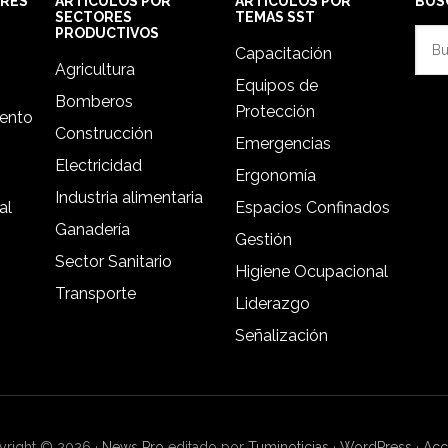
ORES
ARTÍCULOS POR
ARTÍCULOS POR
BUS
SECTORES
TEMAS SST
PRODUCTIVOS
Busc
Capacitación
en
Agricultura
Equipos de
esta
Bomberos
Protección
web
iento
Construcción
Emergencias
Electricidad
Ergonomía
Industria alimentaria
al
Espacios Confinados
Ganadería
Gestión
Sector Sanitario
Higiene Ocupacional
Transporte
Liderazgo
Señalización
right © 2026 ·
News Pro
editado por
Tuminoticias
·
WordPress
·
Acc