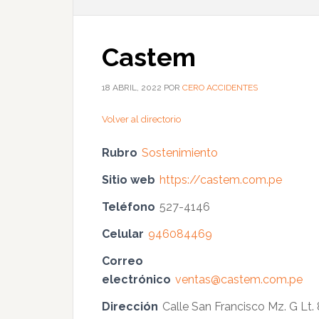
Castem
18 ABRIL, 2022
POR
CERO ACCIDENTES
Volver al directorio
Rubro
Sostenimiento
Sitio web
https://castem.com.pe
Teléfono
527-4146
Celular
946084469
Correo
electrónico
ventas@castem.com.pe
Dirección
Calle San Francisco Mz. G Lt. 