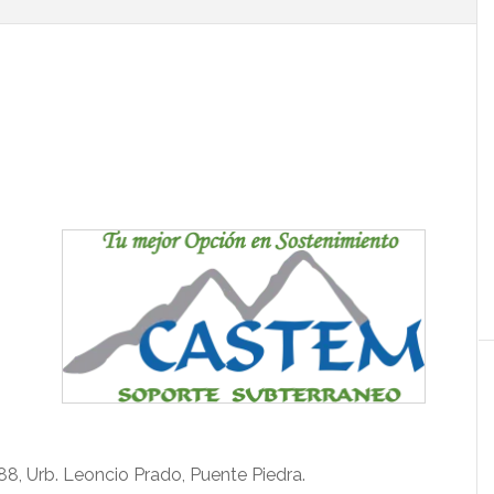
l
p
88, Urb. Leoncio Prado, Puente Piedra.