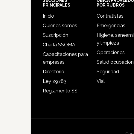
Footer
SECCIONES
UBICA PROVEED
PRINCIPALES
POR RUBROS
Inicio
Contratistas
Quiénes somos
Emergencias
Suscripción
Higiene, saneam
y limpieza
Charla SSOMA
Operaciones
Capacitaciones para
empresas
Salud ocupacion
Directorio
Seguridad
Ley 29783
Vial
Reglamento SST
Copy