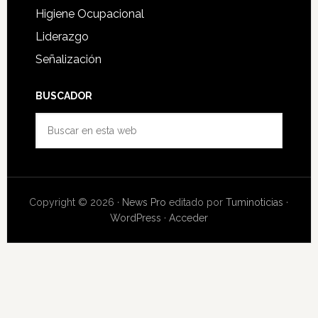
Higiene Ocupacional
Liderazgo
Señalización
BUSCADOR
Buscar
en
esta
web
Copyright © 2026 ·
News Pro
editado por
Tuminoticias
·
WordPress
·
Acceder