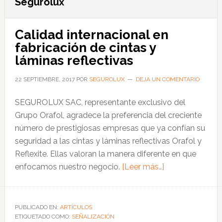
Segurolux
Calidad internacional en
fabricación de cintas y
láminas reflectivas
22 SEPTIEMBRE, 2017
POR
SEGUROLUX
DEJA UN COMENTARIO
SEGUROLUX SAC, representante exclusivo del
Grupo Orafol, agradece la preferencia del creciente
número de prestigiosas empresas que ya confían su
seguridad a las cintas y láminas reflectivas Orafol y
Reflexite. Ellas valoran la manera diferente en que
acerca
enfocamos nuestro negocio.
[Leer más…]
de
Calidad
internacional
PUBLICADO EN:
ARTÍCULOS
ETIQUETADO COMO:
SEÑALIZACIÓN
en