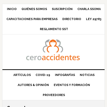
Saltar
Saltar
Saltar
Saltar
a
al
a
al
INICIO
QUIÉNES SOMOS
SUSCRIPCIÓN
CHARLA SSOMA
la
contenido
la
pie
CAPACITACIONES PARA EMPRESAS
DIRECTORIO
LEY 29783
navegación
principal
barra
de
principal
lateral
página
REGLAMENTO SST
principal
ARTÍCULOS
COVID-19
INFOGRAFÍAS
NOTICIAS
AUTORES & OPINIÓN
EVENTOS Y FORMACIÓN
PROVEEDORES